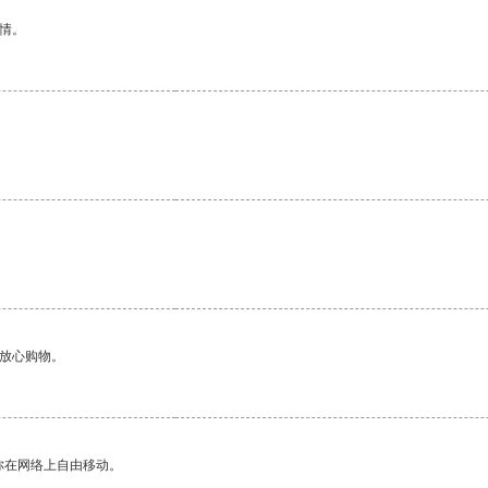
情。
。
。
够放心购物。
你在网络上自由移动。