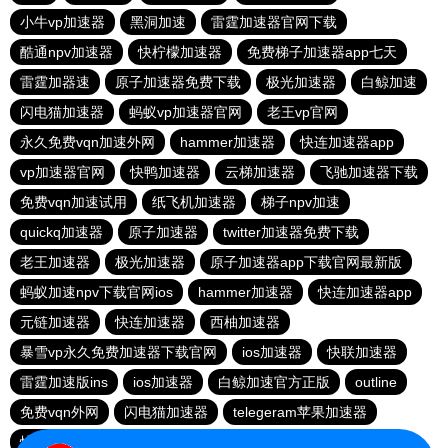
小牛vp加速器
黑洞加速
雷霆加速器官网下载
酷通npv加速器
快柠檬加速器
免费梯子加速器app七天
雷霆加器速
原子加速器免费下载
极光加速器
白鲸加速
闪电猫加速器
蚂蚁vp加速器官网
老王vp官网
永久免费vqn加速外网
hammer加速器
快连加速器app
vp加速器官网
快鸭加速器
云梯加速器
飞驰加速器下载
免费vqn加速试用
纸飞机加速器
梯子npv加速
quickq加速器
原子加速器
twitter加速器免费下载
老王加速器
极光加速器
原子加速器app下载官网最新版
蚂蚁加速npv下载官网ios
hammer加速器
快连加速器app
元链加速器
快连加速器
西柚加速器
暴雪vp永久免费加速器下载官网
ios加速器
快联加速器
雷霆加速版ins
ios加速器
白鲸加速官方正版
outline
免费vqn外网
闪电猫加速器
telegeram苹果加速器
快连lets加速器
蜜蜂加速器