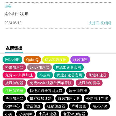
游客
这个软件很好用
2024-08-12
支持
[0]
反对
[0]
友情链接
网站地图
QuickQ
旋风加速度器
旋风加速
坚果加速器
tiktok加速器
狗急加速器官网
免费vqn外网加速
小蓝鸟
优途加速器官网
风驰加速器
旋风加速器
免费vps加速器外网苹果版
旋风加速度器
快连加速器
快连加速器官网入口
原子加速器
快鸭加速器
快柠檬加速器
旋风加速度器
外网网址导航
软件中心
雷霆加速
狂飙加速器
哔咔漫画
瑞乐小说
小美
小美vpn
小美加速器
老王vn加速器