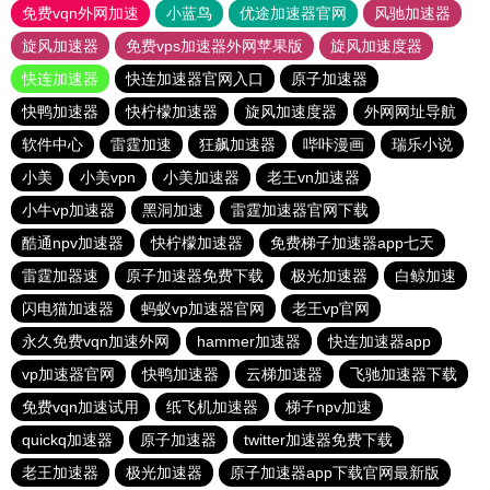
免费vqn外网加速
小蓝鸟
优途加速器官网
风驰加速器
旋风加速器
免费vps加速器外网苹果版
旋风加速度器
快连加速器
快连加速器官网入口
原子加速器
快鸭加速器
快柠檬加速器
旋风加速度器
外网网址导航
软件中心
雷霆加速
狂飙加速器
哔咔漫画
瑞乐小说
小美
小美vpn
小美加速器
老王vn加速器
小牛vp加速器
黑洞加速
雷霆加速器官网下载
酷通npv加速器
快柠檬加速器
免费梯子加速器app七天
雷霆加器速
原子加速器免费下载
极光加速器
白鲸加速
闪电猫加速器
蚂蚁vp加速器官网
老王vp官网
永久免费vqn加速外网
hammer加速器
快连加速器app
vp加速器官网
快鸭加速器
云梯加速器
飞驰加速器下载
免费vqn加速试用
纸飞机加速器
梯子npv加速
quickq加速器
原子加速器
twitter加速器免费下载
老王加速器
极光加速器
原子加速器app下载官网最新版