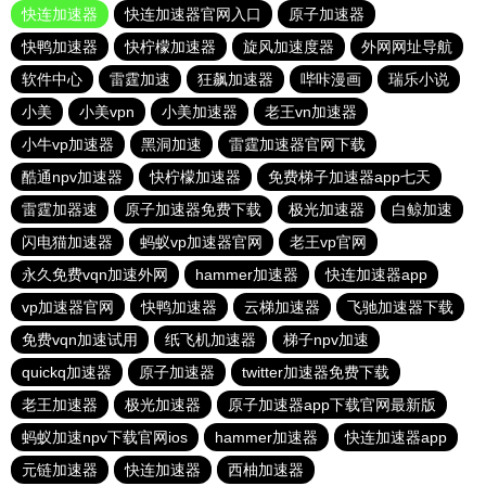
快连加速器
快连加速器官网入口
原子加速器
快鸭加速器
快柠檬加速器
旋风加速度器
外网网址导航
软件中心
雷霆加速
狂飙加速器
哔咔漫画
瑞乐小说
小美
小美vpn
小美加速器
老王vn加速器
小牛vp加速器
黑洞加速
雷霆加速器官网下载
酷通npv加速器
快柠檬加速器
免费梯子加速器app七天
雷霆加器速
原子加速器免费下载
极光加速器
白鲸加速
闪电猫加速器
蚂蚁vp加速器官网
老王vp官网
永久免费vqn加速外网
hammer加速器
快连加速器app
vp加速器官网
快鸭加速器
云梯加速器
飞驰加速器下载
免费vqn加速试用
纸飞机加速器
梯子npv加速
quickq加速器
原子加速器
twitter加速器免费下载
老王加速器
极光加速器
原子加速器app下载官网最新版
蚂蚁加速npv下载官网ios
hammer加速器
快连加速器app
元链加速器
快连加速器
西柚加速器