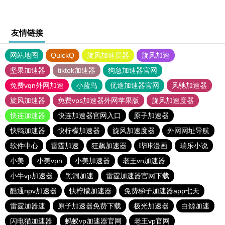
友情链接
网站地图
QuickQ
旋风加速度器
旋风加速
坚果加速器
tiktok加速器
狗急加速器官网
免费vqn外网加速
小蓝鸟
优途加速器官网
风驰加速器
旋风加速器
免费vps加速器外网苹果版
旋风加速度器
快连加速器
快连加速器官网入口
原子加速器
快鸭加速器
快柠檬加速器
旋风加速度器
外网网址导航
软件中心
雷霆加速
狂飙加速器
哔咔漫画
瑞乐小说
小美
小美vpn
小美加速器
老王vn加速器
小牛vp加速器
黑洞加速
雷霆加速器官网下载
酷通npv加速器
快柠檬加速器
免费梯子加速器app七天
雷霆加器速
原子加速器免费下载
极光加速器
白鲸加速
闪电猫加速器
蚂蚁vp加速器官网
老王vp官网