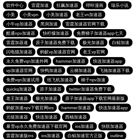
软件中心
雷霆加速
狂飙加速器
哔咔漫画
瑞乐小说
小美
小美vpn
小美加速器
老王vn加速器
小牛vp加速器
黑洞加速
雷霆加速器官网下载
酷通npv加速器
快柠檬加速器
免费梯子加速器app七天
雷霆加器速
原子加速器免费下载
极光加速器
白鲸加速
闪电猫加速器
蚂蚁vp加速器官网
老王vp官网
永久免费vqn加速外网
hammer加速器
快连加速器app
vp加速器官网
快鸭加速器
云梯加速器
飞驰加速器下载
免费vqn加速试用
纸飞机加速器
梯子npv加速
quickq加速器
原子加速器
twitter加速器免费下载
老王加速器
极光加速器
原子加速器app下载官网最新版
蚂蚁加速npv下载官网ios
hammer加速器
快连加速器app
元链加速器
快连加速器
西柚加速器
暴雪vp永久免费加速器下载官网
ios加速器
快联加速器
雷霆加速版ins
ios加速器
白鲸加速官方正版
outline