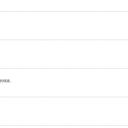
。
区的线路。
。