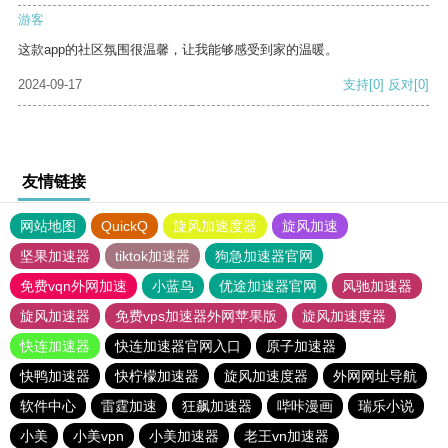
游客
这款app的社区氛围很温馨，让我能够感受到家的温暖。
2024-09-17
支持
[0]
反对
[0]
友情链接
网站地图
QuickQ
旋风加速度器
旋风加速
坚果加速器
tiktok加速器
狗急加速器官网
免费vqn外网加速
小蓝鸟
优途加速器官网
风驰加速器
旋风加速器
免费vps加速器外网苹果版
旋风加速度器
快连加速器
快连加速器官网入口
原子加速器
快鸭加速器
快柠檬加速器
旋风加速度器
外网网址导航
软件中心
雷霆加速
狂飙加速器
哔咔漫画
瑞乐小说
小美
小美vpn
小美加速器
老王vn加速器