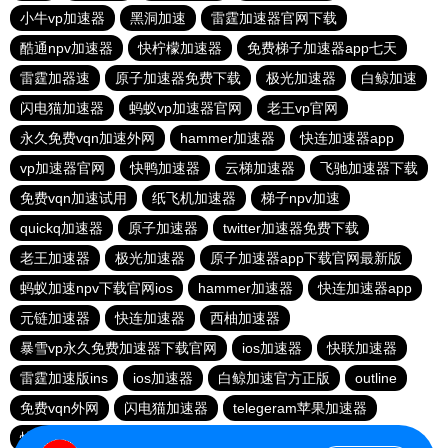
小牛vp加速器
黑洞加速
雷霆加速器官网下载
酷通npv加速器
快柠檬加速器
免费梯子加速器app七天
雷霆加器速
原子加速器免费下载
极光加速器
白鲸加速
闪电猫加速器
蚂蚁vp加速器官网
老王vp官网
永久免费vqn加速外网
hammer加速器
快连加速器app
vp加速器官网
快鸭加速器
云梯加速器
飞驰加速器下载
免费vqn加速试用
纸飞机加速器
梯子npv加速
quickq加速器
原子加速器
twitter加速器免费下载
老王加速器
极光加速器
原子加速器app下载官网最新版
蚂蚁加速npv下载官网ios
hammer加速器
快连加速器app
元链加速器
快连加速器
西柚加速器
暴雪vp永久免费加速器下载官网
ios加速器
快联加速器
雷霆加速版ins
ios加速器
白鲸加速官方正版
outline
免费vqn外网
闪电猫加速器
telegeram苹果加速器
快连lets加速器
蜜蜂加速器