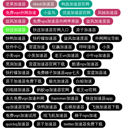
坚果加速器
tiktok加速器
狗急加速器官网
免费vqn外网加速
小蓝鸟
优途加速器官网
风驰加速器
旋风加速器
免费vps加速器外网苹果版
旋风加速度器
快连加速器
快连加速器官网入口
原子加速器
快鸭加速器
快柠檬加速器
旋风加速度器
外网网址导航
软件中心
雷霆加速
狂飙加速器
哔咔漫画
小美
小美vpn
小美加速器
老王vn加速器
小牛vp加速器
黑洞加速
雷霆加速器官网下载
酷通npv加速器
快柠檬加速器
免费梯子加速器app七天
雷霆加器速
原子加速器免费下载
极光加速器
白鲸加速
闪电猫加速器
蚂蚁vp加速器官网
老王vp官网
永久免费vqn加速外网
hammer加速器
快连加速器app
vp加速器官网
快鸭加速器
云梯加速器
飞驰加速器下载
免费vqn加速试用
纸飞机加速器
梯子npv加速
quickq加速器
原子加速器
twitter加速器免费下载