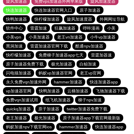
旋风加速器
免费vps加速器外网苹果版
旋风加速度器
快连加速器
快连加速器官网入口
原子加速器
快鸭加速器
快柠檬加速器
旋风加速度器
外网网址导航
软件中心
雷霆加速
狂飙加速器
哔咔漫画
小美
小美vpn
小美加速器
老王vn加速器
小牛vp加速器
黑洞加速
雷霆加速器官网下载
酷通npv加速器
快柠檬加速器
免费梯子加速器app七天
雷霆加器速
原子加速器免费下载
极光加速器
白鲸加速
闪电猫加速器
蚂蚁vp加速器官网
老王vp官网
永久免费vqn加速外网
hammer加速器
快连加速器app
vp加速器官网
快鸭加速器
云梯加速器
飞驰加速器下载
免费vqn加速试用
纸飞机加速器
梯子npv加速
quickq加速器
原子加速器
twitter加速器免费下载
老王加速器
极光加速器
原子加速器app下载官网最新版
蚂蚁加速npv下载官网ios
hammer加速器
快连加速器app