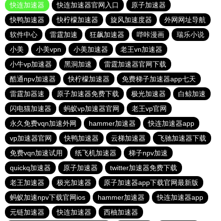
快连加速器
快连加速器官网入口
原子加速器
快鸭加速器
快柠檬加速器
旋风加速度器
外网网址导航
软件中心
雷霆加速
狂飙加速器
哔咔漫画
瑞乐小说
小美
小美vpn
小美加速器
老王vn加速器
小牛vp加速器
黑洞加速
雷霆加速器官网下载
酷通npv加速器
快柠檬加速器
免费梯子加速器app七天
雷霆加器速
原子加速器免费下载
极光加速器
白鲸加速
闪电猫加速器
蚂蚁vp加速器官网
老王vp官网
永久免费vqn加速外网
hammer加速器
快连加速器app
vp加速器官网
快鸭加速器
云梯加速器
飞驰加速器下载
免费vqn加速试用
纸飞机加速器
梯子npv加速
quickq加速器
原子加速器
twitter加速器免费下载
老王加速器
极光加速器
原子加速器app下载官网最新版
蚂蚁加速npv下载官网ios
hammer加速器
快连加速器app
元链加速器
快连加速器
西柚加速器