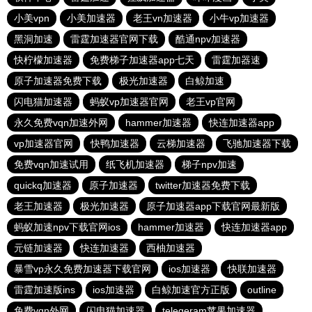
小美vpn
小美加速器
老王vn加速器
小牛vp加速器
黑洞加速
雷霆加速器官网下载
酷通npv加速器
快柠檬加速器
免费梯子加速器app七天
雷霆加器速
原子加速器免费下载
极光加速器
白鲸加速
闪电猫加速器
蚂蚁vp加速器官网
老王vp官网
永久免费vqn加速外网
hammer加速器
快连加速器app
vp加速器官网
快鸭加速器
云梯加速器
飞驰加速器下载
免费vqn加速试用
纸飞机加速器
梯子npv加速
quickq加速器
原子加速器
twitter加速器免费下载
老王加速器
极光加速器
原子加速器app下载官网最新版
蚂蚁加速npv下载官网ios
hammer加速器
快连加速器app
元链加速器
快连加速器
西柚加速器
暴雪vp永久免费加速器下载官网
ios加速器
快联加速器
雷霆加速版ins
ios加速器
白鲸加速官方正版
outline
免费vqn外网
闪电猫加速器
telegeram苹果加速器