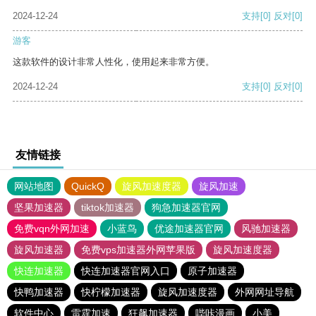
2024-12-24
支持
[0]
反对
[0]
游客
这款软件的设计非常人性化，使用起来非常方便。
2024-12-24
支持
[0]
反对
[0]
友情链接
网站地图
QuickQ
旋风加速度器
旋风加速
坚果加速器
tiktok加速器
狗急加速器官网
免费vqn外网加速
小蓝鸟
优途加速器官网
风驰加速器
旋风加速器
免费vps加速器外网苹果版
旋风加速度器
快连加速器
快连加速器官网入口
原子加速器
快鸭加速器
快柠檬加速器
旋风加速度器
外网网址导航
软件中心
雷霆加速
狂飙加速器
哔咔漫画
小美