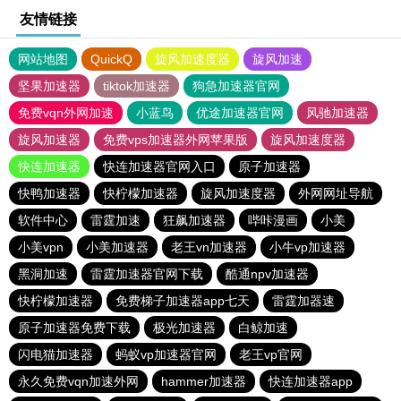
友情链接
网站地图
QuickQ
旋风加速度器
旋风加速
坚果加速器
tiktok加速器
狗急加速器官网
免费vqn外网加速
小蓝鸟
优途加速器官网
风驰加速器
旋风加速器
免费vps加速器外网苹果版
旋风加速度器
快连加速器
快连加速器官网入口
原子加速器
快鸭加速器
快柠檬加速器
旋风加速度器
外网网址导航
软件中心
雷霆加速
狂飙加速器
哔咔漫画
小美
小美vpn
小美加速器
老王vn加速器
小牛vp加速器
黑洞加速
雷霆加速器官网下载
酷通npv加速器
快柠檬加速器
免费梯子加速器app七天
雷霆加器速
原子加速器免费下载
极光加速器
白鲸加速
闪电猫加速器
蚂蚁vp加速器官网
老王vp官网
永久免费vqn加速外网
hammer加速器
快连加速器app