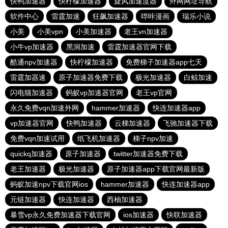
快鸭加速器
快柠檬加速器
旋风加速度器
外网网址导航
软件中心
雷霆加速
狂飙加速器
哔咔漫画
瑞乐小说
小美
小美vpn
小美加速器
老王vn加速器
小牛vp加速器
黑洞加速
雷霆加速器官网下载
酷通npv加速器
快柠檬加速器
免费梯子加速器app七天
雷霆加器速
原子加速器免费下载
极光加速器
白鲸加速
闪电猫加速器
蚂蚁vp加速器官网
老王vp官网
永久免费vqn加速外网
hammer加速器
快连加速器app
vp加速器官网
快鸭加速器
云梯加速器
飞驰加速器下载
免费vqn加速试用
纸飞机加速器
梯子npv加速
quickq加速器
原子加速器
twitter加速器免费下载
老王加速器
极光加速器
原子加速器app下载官网最新版
蚂蚁加速npv下载官网ios
hammer加速器
快连加速器app
元链加速器
快连加速器
西柚加速器
暴雪vp永久免费加速器下载官网
ios加速器
快联加速器