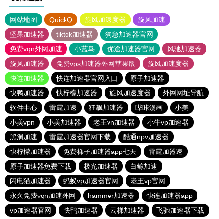
网站地图
QuickQ
旋风加速度器
旋风加速
坚果加速器
tiktok加速器
狗急加速器官网
免费vqn外网加速
小蓝鸟
优途加速器官网
风驰加速器
旋风加速器
免费vps加速器外网苹果版
旋风加速度器
快连加速器
快连加速器官网入口
原子加速器
快鸭加速器
快柠檬加速器
旋风加速度器
外网网址导航
软件中心
雷霆加速
狂飙加速器
哔咔漫画
小美
小美vpn
小美加速器
老王vn加速器
小牛vp加速器
黑洞加速
雷霆加速器官网下载
酷通npv加速器
快柠檬加速器
免费梯子加速器app七天
雷霆加器速
原子加速器免费下载
极光加速器
白鲸加速
闪电猫加速器
蚂蚁vp加速器官网
老王vp官网
永久免费vqn加速外网
hammer加速器
快连加速器app
vp加速器官网
快鸭加速器
云梯加速器
飞驰加速器下载