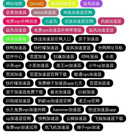
网站地图
QuickQ
旋风加速度器
旋风加速
坚果加速器
tiktok加速器
狗急加速器官网
免费vqn外网加速
小蓝鸟
优途加速器官网
风驰加速器
旋风加速器
免费vps加速器外网苹果版
旋风加速度器
快连加速器
快连加速器官网入口
原子加速器
快鸭加速器
快柠檬加速器
旋风加速度器
外网网址导航
软件中心
雷霆加速
狂飙加速器
哔咔漫画
小美
小美vpn
小美加速器
老王vn加速器
小牛vp加速器
黑洞加速
雷霆加速器官网下载
酷通npv加速器
快柠檬加速器
免费梯子加速器app七天
雷霆加器速
原子加速器免费下载
极光加速器
白鲸加速
闪电猫加速器
蚂蚁vp加速器官网
老王vp官网
永久免费vqn加速外网
hammer加速器
快连加速器app
vp加速器官网
快鸭加速器
云梯加速器
飞驰加速器下载
免费vqn加速试用
纸飞机加速器
梯子npv加速