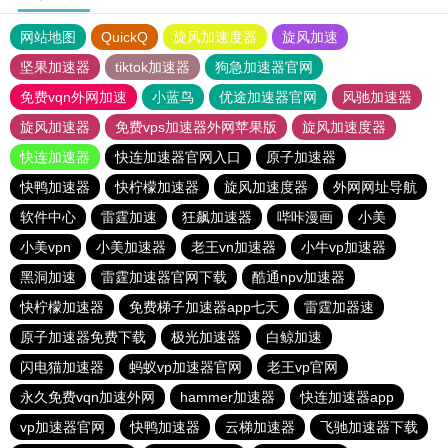
网站地图
QuickQ
旋风加速度器
旋风加速
坚果加速器
tiktok加速器
狗急加速器官网
免费vqn外网加速
小蓝鸟
优途加速器官网
风驰加速器
旋风加速器
免费vps加速器外网苹果版
旋风加速度器
快连加速器
快连加速器官网入口
原子加速器
快鸭加速器
快柠檬加速器
旋风加速度器
外网网址导航
软件中心
雷霆加速
狂飙加速器
哔咔漫画
小美
小美vpn
小美加速器
老王vn加速器
小牛vp加速器
黑洞加速
雷霆加速器官网下载
酷通npv加速器
快柠檬加速器
免费梯子加速器app七天
雷霆加器速
原子加速器免费下载
极光加速器
白鲸加速
闪电猫加速器
蚂蚁vp加速器官网
老王vp官网
永久免费vqn加速外网
hammer加速器
快连加速器app
vp加速器官网
快鸭加速器
云梯加速器
飞驰加速器下载