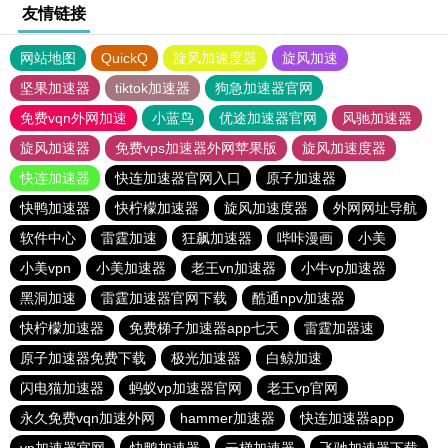
友情链接
网站地图
QuickQ
旋风加速度器
旋风加速
坚果加速器
tiktok加速器
狗急加速器官网
免费vqn外网加速
小蓝鸟
优途加速器官网
风驰加速器
旋风加速器
免费vps加速器外网苹果版
旋风加速度器
快连加速器
快连加速器官网入口
原子加速器
快鸭加速器
快柠檬加速器
旋风加速度器
外网网址导航
软件中心
雷霆加速
狂飙加速器
哔咔漫画
小美
小美vpn
小美加速器
老王vn加速器
小牛vp加速器
黑洞加速
雷霆加速器官网下载
酷通npv加速器
快柠檬加速器
免费梯子加速器app七天
雷霆加器速
原子加速器免费下载
极光加速器
白鲸加速
闪电猫加速器
蚂蚁vp加速器官网
老王vp官网
永久免费vqn加速外网
hammer加速器
快连加速器app