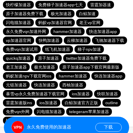
快柠檬加速器
免费梯子加速器app七天
雷霆加器速
原子加速器免费下载
极光加速器
白鲸加速
闪电猫加速器
蚂蚁vp加速器官网
老王vp官网
永久免费vqn加速外网
hammer加速器
快连加速器app
vp加速器官网
快鸭加速器
云梯加速器
飞驰加速器下载
免费vqn加速试用
纸飞机加速器
梯子npv加速
quickq加速器
原子加速器
twitter加速器免费下载
老王加速器
极光加速器
原子加速器app下载官网最新版
蚂蚁加速npv下载官网ios
hammer加速器
快连加速器app
元链加速器
快连加速器
西柚加速器
暴雪vp永久免费加速器下载官网
ios加速器
快联加速器
雷霆加速版ins
ios加速器
白鲸加速官方正版
outline
免费vqn外网
闪电猫加速器
telegeram苹果加速器
快连lets加速器
蜜蜂加速器
永久免费使用的加速器
下载