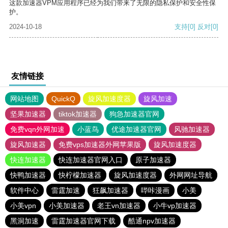
这款加速器VPM应用程序已经为我们带来了无限的隐私保护和安全性保
护。
2024-10-18
支持
[0]
反对
[0]
友情链接
网站地图
QuickQ
旋风加速度器
旋风加速
坚果加速器
tiktok加速器
狗急加速器官网
免费vqn外网加速
小蓝鸟
优途加速器官网
风驰加速器
旋风加速器
免费vps加速器外网苹果版
旋风加速度器
快连加速器
快连加速器官网入口
原子加速器
快鸭加速器
快柠檬加速器
旋风加速度器
外网网址导航
软件中心
雷霆加速
狂飙加速器
哔咔漫画
小美
小美vpn
小美加速器
老王vn加速器
小牛vp加速器
黑洞加速
雷霆加速器官网下载
酷通npv加速器