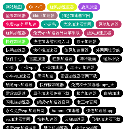
网站地图
QuickQ
旋风加速度器
旋风加速
坚果加速器
tiktok加速器
狗急加速器官网
免费vqn外网加速
小蓝鸟
优途加速器官网
风驰加速器
旋风加速器
免费vps加速器外网苹果版
旋风加速度器
快连加速器
快连加速器官网入口
原子加速器
快鸭加速器
快柠檬加速器
旋风加速度器
外网网址导航
软件中心
雷霆加速
狂飙加速器
哔咔漫画
瑞乐小说
小美
小美vpn
小美加速器
老王vn加速器
小牛vp加速器
黑洞加速
雷霆加速器官网下载
酷通npv加速器
快柠檬加速器
免费梯子加速器app七天
雷霆加器速
原子加速器免费下载
极光加速器
白鲸加速
闪电猫加速器
蚂蚁vp加速器官网
老王vp官网
永久免费vqn加速外网
hammer加速器
快连加速器app
vp加速器官网
快鸭加速器
云梯加速器
飞驰加速器下载
免费vqn加速试用
纸飞机加速器
梯子npv加速