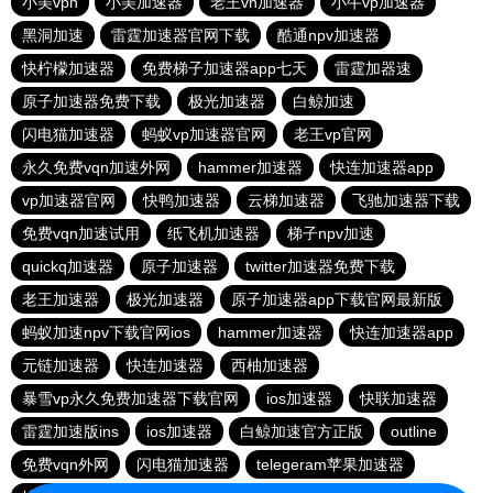
小美vpn
小美加速器
老王vn加速器
小牛vp加速器
黑洞加速
雷霆加速器官网下载
酷通npv加速器
快柠檬加速器
免费梯子加速器app七天
雷霆加器速
原子加速器免费下载
极光加速器
白鲸加速
闪电猫加速器
蚂蚁vp加速器官网
老王vp官网
永久免费vqn加速外网
hammer加速器
快连加速器app
vp加速器官网
快鸭加速器
云梯加速器
飞驰加速器下载
免费vqn加速试用
纸飞机加速器
梯子npv加速
quickq加速器
原子加速器
twitter加速器免费下载
老王加速器
极光加速器
原子加速器app下载官网最新版
蚂蚁加速npv下载官网ios
hammer加速器
快连加速器app
元链加速器
快连加速器
西柚加速器
暴雪vp永久免费加速器下载官网
ios加速器
快联加速器
雷霆加速版ins
ios加速器
白鲸加速官方正版
outline
免费vqn外网
闪电猫加速器
telegeram苹果加速器