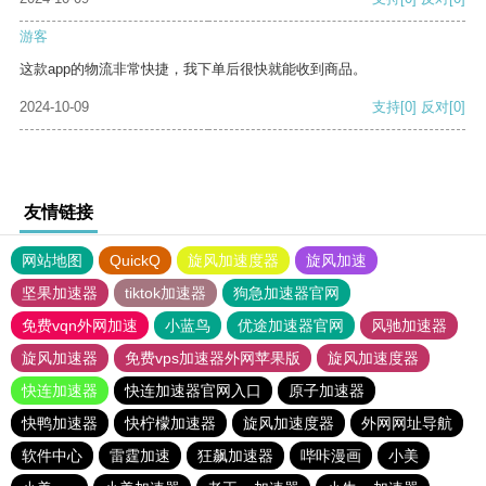
游客
这款app的物流非常快捷，我下单后很快就能收到商品。
2024-10-09
支持
[0]
反对
[0]
友情链接
网站地图
QuickQ
旋风加速度器
旋风加速
坚果加速器
tiktok加速器
狗急加速器官网
免费vqn外网加速
小蓝鸟
优途加速器官网
风驰加速器
旋风加速器
免费vps加速器外网苹果版
旋风加速度器
快连加速器
快连加速器官网入口
原子加速器
快鸭加速器
快柠檬加速器
旋风加速度器
外网网址导航
软件中心
雷霆加速
狂飙加速器
哔咔漫画
小美