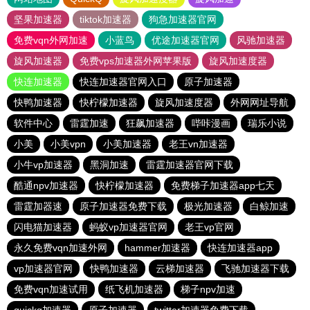
坚果加速器
tiktok加速器
狗急加速器官网
免费vqn外网加速
小蓝鸟
优途加速器官网
风驰加速器
旋风加速器
免费vps加速器外网苹果版
旋风加速度器
快连加速器
快连加速器官网入口
原子加速器
快鸭加速器
快柠檬加速器
旋风加速度器
外网网址导航
软件中心
雷霆加速
狂飙加速器
哔咔漫画
瑞乐小说
小美
小美vpn
小美加速器
老王vn加速器
小牛vp加速器
黑洞加速
雷霆加速器官网下载
酷通npv加速器
快柠檬加速器
免费梯子加速器app七天
雷霆加器速
原子加速器免费下载
极光加速器
白鲸加速
闪电猫加速器
蚂蚁vp加速器官网
老王vp官网
永久免费vqn加速外网
hammer加速器
快连加速器app
vp加速器官网
快鸭加速器
云梯加速器
飞驰加速器下载
免费vqn加速试用
纸飞机加速器
梯子npv加速