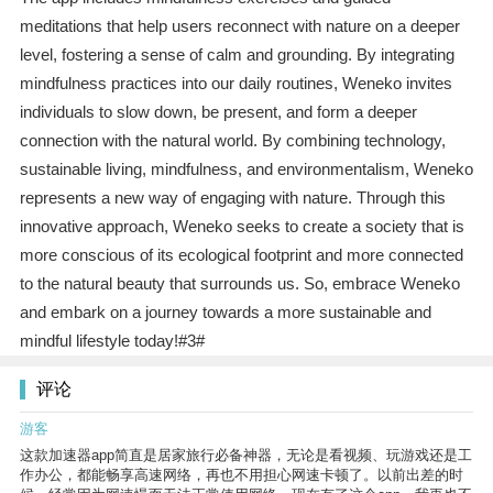
meditations that help users reconnect with nature on a deeper
level, fostering a sense of calm and grounding. By integrating
mindfulness practices into our daily routines, Weneko invites
individuals to slow down, be present, and form a deeper
connection with the natural world. By combining technology,
sustainable living, mindfulness, and environmentalism, Weneko
represents a new way of engaging with nature. Through this
innovative approach, Weneko seeks to create a society that is
more conscious of its ecological footprint and more connected
to the natural beauty that surrounds us. So, embrace Weneko
and embark on a journey towards a more sustainable and
mindful lifestyle today!#3#
评论
游客
这款加速器app简直是居家旅行必备神器，无论是看视频、玩游戏还是工
作办公，都能畅享高速网络，再也不用担心网速卡顿了。以前出差的时