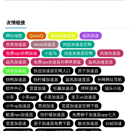
友情链接
网站地图
QuickQ
旋风加速度器
旋风加速
坚果加速器
tiktok加速器
狗急加速器官网
免费vqn外网加速
小蓝鸟
优途加速器官网
风驰加速器
旋风加速器
免费vps加速器外网苹果版
旋风加速度器
快连加速器
快连加速器官网入口
原子加速器
快鸭加速器
快柠檬加速器
旋风加速度器
外网网址导航
软件中心
雷霆加速
狂飙加速器
哔咔漫画
瑞乐小说
小美
小美vpn
小美加速器
老王vn加速器
小牛vp加速器
黑洞加速
雷霆加速器官网下载
酷通npv加速器
快柠檬加速器
免费梯子加速器app七天
雷霆加器速
原子加速器免费下载
极光加速器
白鲸加速