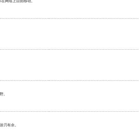
你在网络上自由移动。
野。
中游刃有余。