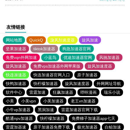
友情链接
网站地图
QuickQ
旋风加速度器
旋风加速
坚果加速器
tiktok加速器
狗急加速器官网
免费vqn外网加速
小蓝鸟
优途加速器官网
风驰加速器
旋风加速器
免费vps加速器外网苹果版
旋风加速度器
快连加速器
快连加速器官网入口
原子加速器
快鸭加速器
快柠檬加速器
旋风加速度器
外网网址导航
软件中心
雷霆加速
狂飙加速器
哔咔漫画
瑞乐小说
小美
小美vpn
小美加速器
老王vn加速器
小牛vp加速器
黑洞加速
雷霆加速器官网下载
酷通npv加速器
快柠檬加速器
免费梯子加速器app七天
雷霆加器速
原子加速器免费下载
极光加速器
白鲸加速