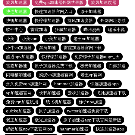
旋风加速器
免费vps加速器外网苹果版
旋风加速度器
快连加速器
快连加速器官网入口
原子加速器
快鸭加速器
快柠檬加速器
旋风加速度器
外网网址导航
软件中心
雷霆加速
狂飙加速器
哔咔漫画
瑞乐小说
小美
小美vpn
小美加速器
老王vn加速器
小牛vp加速器
黑洞加速
雷霆加速器官网下载
酷通npv加速器
快柠檬加速器
免费梯子加速器app七天
雷霆加器速
原子加速器免费下载
极光加速器
白鲸加速
闪电猫加速器
蚂蚁vp加速器官网
老王vp官网
永久免费vqn加速外网
hammer加速器
快连加速器app
vp加速器官网
快鸭加速器
云梯加速器
飞驰加速器下载
免费vqn加速试用
纸飞机加速器
梯子npv加速
quickq加速器
原子加速器
twitter加速器免费下载
老王加速器
极光加速器
原子加速器app下载官网最新版
蚂蚁加速npv下载官网ios
hammer加速器
快连加速器app