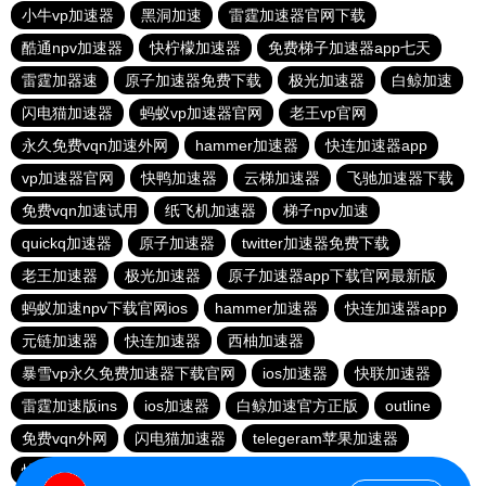
小牛vp加速器
黑洞加速
雷霆加速器官网下载
酷通npv加速器
快柠檬加速器
免费梯子加速器app七天
雷霆加器速
原子加速器免费下载
极光加速器
白鲸加速
闪电猫加速器
蚂蚁vp加速器官网
老王vp官网
永久免费vqn加速外网
hammer加速器
快连加速器app
vp加速器官网
快鸭加速器
云梯加速器
飞驰加速器下载
免费vqn加速试用
纸飞机加速器
梯子npv加速
quickq加速器
原子加速器
twitter加速器免费下载
老王加速器
极光加速器
原子加速器app下载官网最新版
蚂蚁加速npv下载官网ios
hammer加速器
快连加速器app
元链加速器
快连加速器
西柚加速器
暴雪vp永久免费加速器下载官网
ios加速器
快联加速器
雷霆加速版ins
ios加速器
白鲸加速官方正版
outline
免费vqn外网
闪电猫加速器
telegeram苹果加速器
快连lets加速器
蜜蜂加速器