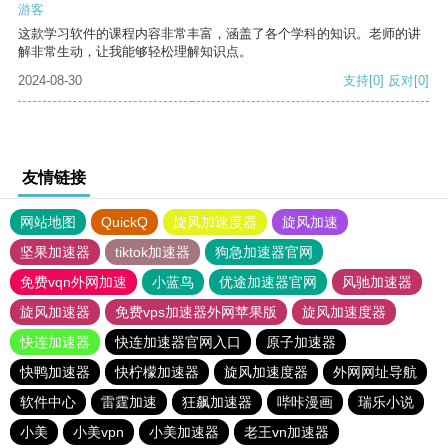
游客
这款学习软件的课程内容非常丰富，涵盖了各个学科的知识。老师的讲
解非常生动，让我能够轻松理解知识点。
2024-08-30
支持
[0]
反对
[0]
友情链接
网站地图
QuickQ
旋风加速度器
旋风加速
坚果加速器
tiktok加速器
狗急加速器官网
免费vqn外网加速
小蓝鸟
优途加速器官网
风驰加速器
旋风加速器
免费vps加速器外网苹果版
旋风加速度器
快连加速器
快连加速器官网入口
原子加速器
快鸭加速器
快柠檬加速器
旋风加速度器
外网网址导航
软件中心
雷霆加速
狂飙加速器
哔咔漫画
瑞乐小说
小美
小美vpn
小美加速器
老王vn加速器