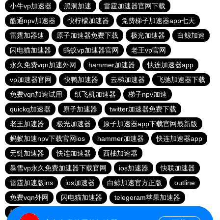
小牛vp加速器
黑洞加速
雷霆加速器官网下载
酷通npv加速器
快柠檬加速器
免费梯子加速器app七天
雷霆加器速
原子加速器免费下载
极光加速器
白鲸加速
闪电猫加速器
蚂蚁vp加速器官网
老王vp官网
永久免费vqn加速外网
hammer加速器
快连加速器app
vp加速器官网
快鸭加速器
云梯加速器
飞驰加速器下载
免费vqn加速试用
纸飞机加速器
梯子npv加速
quickq加速器
原子加速器
twitter加速器免费下载
老王加速器
极光加速器
原子加速器app下载官网最新版
蚂蚁加速npv下载官网ios
hammer加速器
快连加速器app
元链加速器
快连加速器
西柚加速器
暴雪vp永久免费加速器下载官网
ios加速器
快联加速器
雷霆加速版ins
ios加速器
白鲸加速官方正版
outline
免费vqn外网
闪电猫加速器
telegeram苹果加速器
快连lets加速器
蜜蜂加速器