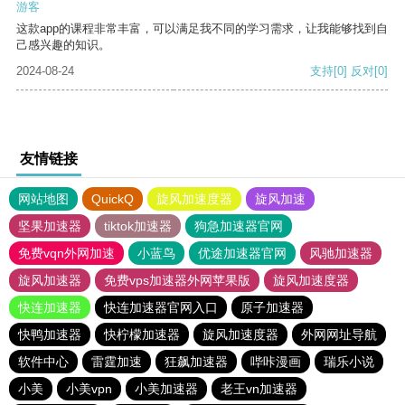
游客
这款app的课程非常丰富，可以满足我不同的学习需求，让我能够找到自
己感兴趣的知识。
2024-08-24
支持
[0]
反对
[0]
友情链接
网站地图
QuickQ
旋风加速度器
旋风加速
坚果加速器
tiktok加速器
狗急加速器官网
免费vqn外网加速
小蓝鸟
优途加速器官网
风驰加速器
旋风加速器
免费vps加速器外网苹果版
旋风加速度器
快连加速器
快连加速器官网入口
原子加速器
快鸭加速器
快柠檬加速器
旋风加速度器
外网网址导航
软件中心
雷霆加速
狂飙加速器
哔咔漫画
瑞乐小说
小美
小美vpn
小美加速器
老王vn加速器