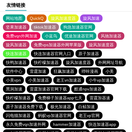
友情链接
网站地图
QuickQ
旋风加速度器
旋风加速
坚果加速器
tiktok加速器
狗急加速器官网
免费vqn外网加速
小蓝鸟
优途加速器官网
风驰加速器
旋风加速器
免费vps加速器外网苹果版
旋风加速度器
快连加速器
快连加速器官网入口
原子加速器
快鸭加速器
快柠檬加速器
旋风加速度器
外网网址导航
软件中心
雷霆加速
狂飙加速器
哔咔漫画
小美
小美vpn
小美加速器
老王vn加速器
小牛vp加速器
黑洞加速
雷霆加速器官网下载
酷通npv加速器
快柠檬加速器
免费梯子加速器app七天
雷霆加器速
原子加速器免费下载
极光加速器
白鲸加速
闪电猫加速器
蚂蚁vp加速器官网
老王vp官网
永久免费vqn加速外网
hammer加速器
快连加速器app