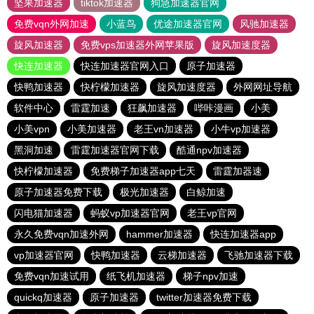
坚果加速器
tiktok加速器
狗急加速器官网
免费vqn外网加速
小蓝鸟
优途加速器官网
风驰加速器
旋风加速器
免费vps加速器外网苹果版
旋风加速度器
快连加速器
快连加速器官网入口
原子加速器
快鸭加速器
快柠檬加速器
旋风加速度器
外网网址导航
软件中心
雷霆加速
狂飙加速器
哔咔漫画
小美
小美vpn
小美加速器
老王vn加速器
小牛vp加速器
黑洞加速
雷霆加速器官网下载
酷通npv加速器
快柠檬加速器
免费梯子加速器app七天
雷霆加器速
原子加速器免费下载
极光加速器
白鲸加速
闪电猫加速器
蚂蚁vp加速器官网
老王vp官网
永久免费vqn加速外网
hammer加速器
快连加速器app
vp加速器官网
快鸭加速器
云梯加速器
飞驰加速器下载
免费vqn加速试用
纸飞机加速器
梯子npv加速
quickq加速器
原子加速器
twitter加速器免费下载