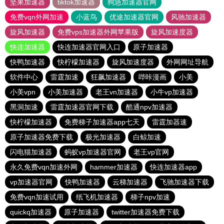
坚果加速器
tiktok加速器
狗急加速器官网
免费vqn外网加速
小蓝鸟
优途加速器官网
风驰加速器
旋风加速器
免费vps加速器外网苹果版
旋风加速度器
快连加速器
快连加速器官网入口
原子加速器
快鸭加速器
快柠檬加速器
旋风加速度器
外网网址导航
软件中心
雷霆加速
狂飙加速器
哔咔漫画
小美
小美vpn
小美加速器
老王vn加速器
小牛vp加速器
黑洞加速
雷霆加速器官网下载
酷通npv加速器
快柠檬加速器
免费梯子加速器app七天
雷霆加器速
原子加速器免费下载
极光加速器
白鲸加速
闪电猫加速器
蚂蚁vp加速器官网
老王vp官网
永久免费vqn加速外网
hammer加速器
快连加速器app
vp加速器官网
快鸭加速器
云梯加速器
飞驰加速器下载
免费vqn加速试用
纸飞机加速器
梯子npv加速
quickq加速器
原子加速器
twitter加速器免费下载