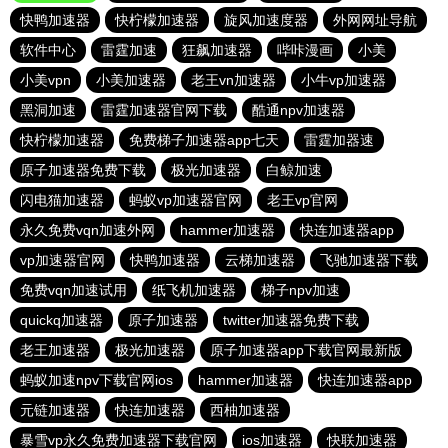
快鸭加速器
快柠檬加速器
旋风加速度器
外网网址导航
软件中心
雷霆加速
狂飙加速器
哔咔漫画
小美
小美vpn
小美加速器
老王vn加速器
小牛vp加速器
黑洞加速
雷霆加速器官网下载
酷通npv加速器
快柠檬加速器
免费梯子加速器app七天
雷霆加器速
原子加速器免费下载
极光加速器
白鲸加速
闪电猫加速器
蚂蚁vp加速器官网
老王vp官网
永久免费vqn加速外网
hammer加速器
快连加速器app
vp加速器官网
快鸭加速器
云梯加速器
飞驰加速器下载
免费vqn加速试用
纸飞机加速器
梯子npv加速
quickq加速器
原子加速器
twitter加速器免费下载
老王加速器
极光加速器
原子加速器app下载官网最新版
蚂蚁加速npv下载官网ios
hammer加速器
快连加速器app
元链加速器
快连加速器
西柚加速器
暴雪vp永久免费加速器下载官网
ios加速器
快联加速器