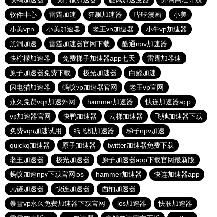
快鸭加速器
快柠檬加速器
旋风加速度器
外网网址导航
软件中心
雷霆加速
狂飙加速器
哔咔漫画
小美
小美vpn
小美加速器
老王vn加速器
小牛vp加速器
黑洞加速
雷霆加速器官网下载
酷通npv加速器
快柠檬加速器
免费梯子加速器app七天
雷霆加器速
原子加速器免费下载
极光加速器
白鲸加速
闪电猫加速器
蚂蚁vp加速器官网
老王vp官网
永久免费vqn加速外网
hammer加速器
快连加速器app
vp加速器官网
快鸭加速器
云梯加速器
飞驰加速器下载
免费vqn加速试用
纸飞机加速器
梯子npv加速
quickq加速器
原子加速器
twitter加速器免费下载
老王加速器
极光加速器
原子加速器app下载官网最新版
蚂蚁加速npv下载官网ios
hammer加速器
快连加速器app
元链加速器
快连加速器
西柚加速器
暴雪vp永久免费加速器下载官网
ios加速器
快联加速器