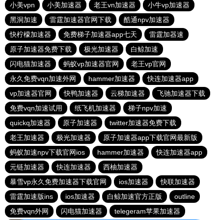
小美vpn
小美加速器
老王vn加速器
小牛vp加速器
黑洞加速
雷霆加速器官网下载
酷通npv加速器
快柠檬加速器
免费梯子加速器app七天
雷霆加器速
原子加速器免费下载
极光加速器
白鲸加速
闪电猫加速器
蚂蚁vp加速器官网
老王vp官网
永久免费vqn加速外网
hammer加速器
快连加速器app
vp加速器官网
快鸭加速器
云梯加速器
飞驰加速器下载
免费vqn加速试用
纸飞机加速器
梯子npv加速
quickq加速器
原子加速器
twitter加速器免费下载
老王加速器
极光加速器
原子加速器app下载官网最新版
蚂蚁加速npv下载官网ios
hammer加速器
快连加速器app
元链加速器
快连加速器
西柚加速器
暴雪vp永久免费加速器下载官网
ios加速器
快联加速器
雷霆加速版ins
ios加速器
白鲸加速官方正版
outline
免费vqn外网
闪电猫加速器
telegeram苹果加速器