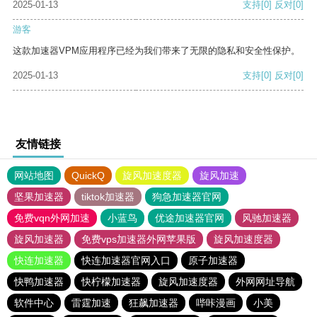
2025-01-13
支持
[0]
反对
[0]
游客
这款加速器VPM应用程序已经为我们带来了无限的隐私和安全性保护。
2025-01-13
支持
[0]
反对
[0]
友情链接
网站地图
QuickQ
旋风加速度器
旋风加速
坚果加速器
tiktok加速器
狗急加速器官网
免费vqn外网加速
小蓝鸟
优途加速器官网
风驰加速器
旋风加速器
免费vps加速器外网苹果版
旋风加速度器
快连加速器
快连加速器官网入口
原子加速器
快鸭加速器
快柠檬加速器
旋风加速度器
外网网址导航
软件中心
雷霆加速
狂飙加速器
哔咔漫画
小美