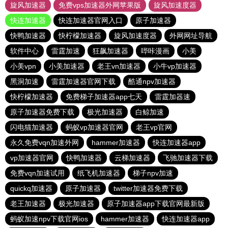
旋风加速器
免费vps加速器外网苹果版
旋风加速度器
快连加速器
快连加速器官网入口
原子加速器
快鸭加速器
快柠檬加速器
旋风加速度器
外网网址导航
软件中心
雷霆加速
狂飙加速器
哔咔漫画
小美
小美vpn
小美加速器
老王vn加速器
小牛vp加速器
黑洞加速
雷霆加速器官网下载
酷通npv加速器
快柠檬加速器
免费梯子加速器app七天
雷霆加器速
原子加速器免费下载
极光加速器
白鲸加速
闪电猫加速器
蚂蚁vp加速器官网
老王vp官网
永久免费vqn加速外网
hammer加速器
快连加速器app
vp加速器官网
快鸭加速器
云梯加速器
飞驰加速器下载
免费vqn加速试用
纸飞机加速器
梯子npv加速
quickq加速器
原子加速器
twitter加速器免费下载
老王加速器
极光加速器
原子加速器app下载官网最新版
蚂蚁加速npv下载官网ios
hammer加速器
快连加速器app