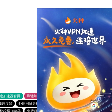
支持
[0]
反对
[0]
支持
[0]
反对
[0]
支持
[0]
反对
[0]
途加速器官网
风驰加速器
旋风加速器
加速度器
外网网址导航
软件中心
雷霆加速
狂飙加速器
快柠檬加速器
免费梯子加速器app七天
雷霆加器速