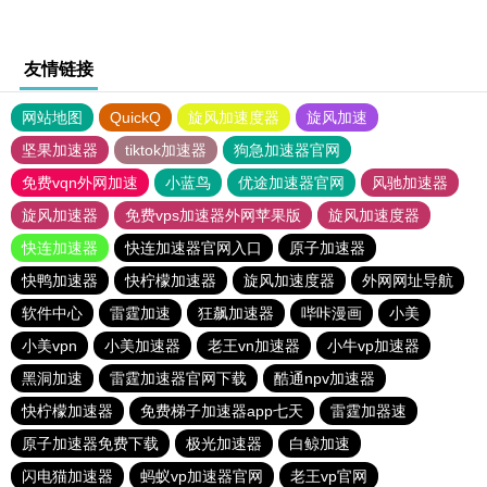
友情链接
网站地图
QuickQ
旋风加速度器
旋风加速
坚果加速器
tiktok加速器
狗急加速器官网
免费vqn外网加速
小蓝鸟
优途加速器官网
风驰加速器
旋风加速器
免费vps加速器外网苹果版
旋风加速度器
快连加速器
快连加速器官网入口
原子加速器
快鸭加速器
快柠檬加速器
旋风加速度器
外网网址导航
软件中心
雷霆加速
狂飙加速器
哔咔漫画
小美
小美vpn
小美加速器
老王vn加速器
小牛vp加速器
黑洞加速
雷霆加速器官网下载
酷通npv加速器
快柠檬加速器
免费梯子加速器app七天
雷霆加器速
原子加速器免费下载
极光加速器
白鲸加速
闪电猫加速器
蚂蚁vp加速器官网
老王vp官网