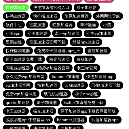
快连加速器
快连加速器官网入口
原子加速器
快鸭加速器
快柠檬加速器
旋风加速度器
外网网址导航
软件中心
雷霆加速
狂飙加速器
哔咔漫画
小美
小美vpn
小美加速器
老王vn加速器
小牛vp加速器
黑洞加速
雷霆加速器官网下载
酷通npv加速器
快柠檬加速器
免费梯子加速器app七天
雷霆加器速
原子加速器免费下载
极光加速器
白鲸加速
闪电猫加速器
蚂蚁vp加速器官网
老王vp官网
永久免费vqn加速外网
hammer加速器
快连加速器app
vp加速器官网
快鸭加速器
云梯加速器
飞驰加速器下载
免费vqn加速试用
纸飞机加速器
梯子npv加速
quickq加速器
原子加速器
twitter加速器免费下载
老王加速器
极光加速器
原子加速器app下载官网最新版
蚂蚁加速npv下载官网ios
hammer加速器
快连加速器app
元链加速器
快连加速器
西柚加速器