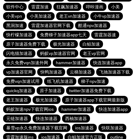
软件中心
雷霆加速
狂飙加速器
哔咔漫画
小美
小美vpn
小美加速器
老王vn加速器
小牛vp加速器
黑洞加速
雷霆加速器官网下载
酷通npv加速器
快柠檬加速器
免费梯子加速器app七天
雷霆加器速
原子加速器免费下载
极光加速器
白鲸加速
闪电猫加速器
蚂蚁vp加速器官网
老王vp官网
永久免费vqn加速外网
hammer加速器
快连加速器app
vp加速器官网
快鸭加速器
云梯加速器
飞驰加速器下载
免费vqn加速试用
纸飞机加速器
梯子npv加速
quickq加速器
原子加速器
twitter加速器免费下载
老王加速器
极光加速器
原子加速器app下载官网最新版
蚂蚁加速npv下载官网ios
hammer加速器
快连加速器app
元链加速器
快连加速器
西柚加速器
暴雪vp永久免费加速器下载官网
ios加速器
快联加速器
雷霆加速版ins
ios加速器
白鲸加速官方正版
outline