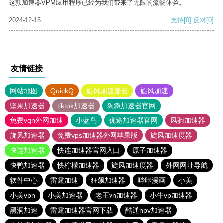
这款加速器VPM应用程序已经为我们带来了无限的流畅体验。
2024-12-15
支持
[0]
反对
[0]
友情链接
网站地图
QuickQ
旋风加速度器
旋风加速
坚果加速器
tiktok加速器
狗急加速器官网
免费vqn外网加速
小蓝鸟
优途加速器官网
风驰加速器
旋风加速器
免费vps加速器外网苹果版
旋风加速度器
快连加速器
快连加速器官网入口
原子加速器
快鸭加速器
快柠檬加速器
旋风加速度器
外网网址导航
软件中心
雷霆加速
狂飙加速器
哔咔漫画
小美
小美vpn
小美加速器
老王vn加速器
小牛vp加速器
黑洞加速
雷霆加速器官网下载
酷通npv加速器