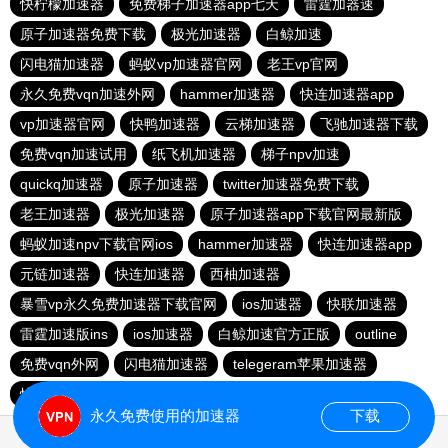
快柠檬加速器
免费梯子加速器app七天
雷霆加器速
原子加速器免费下载
极光加速器
白鲸加速
闪电猫加速器
蚂蚁vp加速器官网
老王vp官网
永久免费vqn加速外网
hammer加速器
快连加速器app
vp加速器官网
快鸭加速器
云梯加速器
飞驰加速器下载
免费vqn加速试用
纸飞机加速器
梯子npv加速
quickq加速器
原子加速器
twitter加速器免费下载
老王加速器
极光加速器
原子加速器app下载官网最新版
蚂蚁加速npv下载官网ios
hammer加速器
快连加速器app
元链加速器
快连加速器
西柚加速器
暴雪vp永久免费加速器下载官网
ios加速器
快联加速器
雷霆加速版ins
ios加速器
白鲸加速官方正版
outline
免费vqn外网
闪电猫加速器
telegeram苹果加速器
快连lets加速器
蜜蜂加速器
永久免费使用的加速器
下载