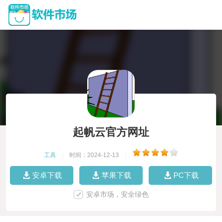
起帆云官方网址
工具
|
时间：2024-12-13
|
安卓下载
苹果下载
PC下载
安卓市场，安全绿色