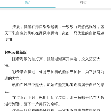
简介
排行
清晨，帆船在港口缓缓起帆，一缕缕白云悠然飘过，蓝
天下乳白色的风帆在微风中飘动，宛如一只优雅的白鹭展翅
飞翔。
起帆云最新版
随着海浪的拍打声，帆船渐渐离开岸边，投入茫茫大
海。
彩云渐次飘过，像是守护着帆船的守护神，为它指引前
进的方向。
帆船在风浪中起伏，却始终坚定地追逐着属于自己的彩
云。
在夕阳西下时，帆船回到了港口，那一抹彩云也在天边
渐行渐远，留下一片美丽的余晖。
这是一场启程的奇妙旅程，一次追逐自由与梦想的航