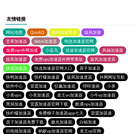
友情链接
网站地图
QuickQ
旋风加速度器
旋风加速
坚果加速器
tiktok加速器
狗急加速器官网
免费vqn外网加速
小蓝鸟
优途加速器官网
风驰加速器
旋风加速器
免费vps加速器外网苹果版
旋风加速度器
快连加速器
快连加速器官网入口
原子加速器
快鸭加速器
快柠檬加速器
旋风加速度器
外网网址导航
软件中心
雷霆加速
狂飙加速器
哔咔漫画
小美
小美vpn
小美加速器
老王vn加速器
小牛vp加速器
黑洞加速
雷霆加速器官网下载
酷通npv加速器
快柠檬加速器
免费梯子加速器app七天
雷霆加器速
原子加速器免费下载
极光加速器
白鲸加速
闪电猫加速器
蚂蚁vp加速器官网
老王vp官网