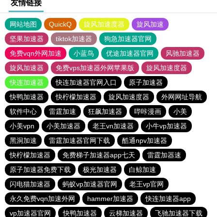
友情链接
网站地图
QuickQ
旋风加速度器
旋风加速
坚果加速器
tiktok加速器
狗急加速器官网
免费vqn外网加速
小蓝鸟
优途加速器官网
风驰加速器
旋风加速器
免费vps加速器外网苹果版
旋风加速度器
快连加速器
快连加速器官网入口
原子加速器
快鸭加速器
快柠檬加速器
旋风加速度器
外网网址导航
软件中心
雷霆加速
狂飙加速器
哔咔漫画
小美
小美vpn
小美加速器
老王vn加速器
小牛vp加速器
黑洞加速
雷霆加速器官网下载
酷通npv加速器
快柠檬加速器
免费梯子加速器app七天
雷霆加器速
原子加速器免费下载
极光加速器
白鲸加速
闪电猫加速器
蚂蚁vp加速器官网
老王vp官网
永久免费vqn加速外网
hammer加速器
快连加速器app
vp加速器官网
快鸭加速器
云梯加速器
飞驰加速器下载