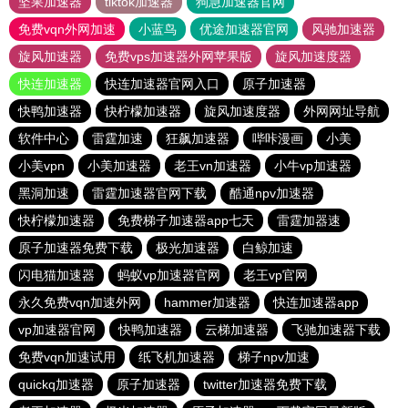
坚果加速器
tiktok加速器
狗急加速器官网
免费vqn外网加速
小蓝鸟
优途加速器官网
风驰加速器
旋风加速器
免费vps加速器外网苹果版
旋风加速度器
快连加速器
快连加速器官网入口
原子加速器
快鸭加速器
快柠檬加速器
旋风加速度器
外网网址导航
软件中心
雷霆加速
狂飙加速器
哔咔漫画
小美
小美vpn
小美加速器
老王vn加速器
小牛vp加速器
黑洞加速
雷霆加速器官网下载
酷通npv加速器
快柠檬加速器
免费梯子加速器app七天
雷霆加器速
原子加速器免费下载
极光加速器
白鲸加速
闪电猫加速器
蚂蚁vp加速器官网
老王vp官网
永久免费vqn加速外网
hammer加速器
快连加速器app
vp加速器官网
快鸭加速器
云梯加速器
飞驰加速器下载
免费vqn加速试用
纸飞机加速器
梯子npv加速
quickq加速器
原子加速器
twitter加速器免费下载