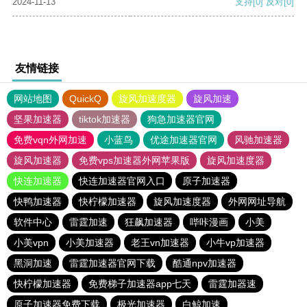
2024-11-13
支持
[0]
反对
[0]
友情链接
网站地图
QuickQ
旋风加速度器
旋风加速
坚果加速器
tiktok加速器
狗急加速器官网
免费vqn外网加速
小蓝鸟
优途加速器官网
风驰加速器
旋风加速器
免费vps加速器外网苹果版
旋风加速度器
快连加速器
快连加速器官网入口
原子加速器
快鸭加速器
快柠檬加速器
旋风加速度器
外网网址导航
软件中心
雷霆加速
狂飙加速器
哔咔漫画
小美
小美vpn
小美加速器
老王vn加速器
小牛vp加速器
黑洞加速
雷霆加速器官网下载
酷通npv加速器
快柠檬加速器
免费梯子加速器app七天
雷霆加器速
原子加速器免费下载
极光加速器
白鲸加速