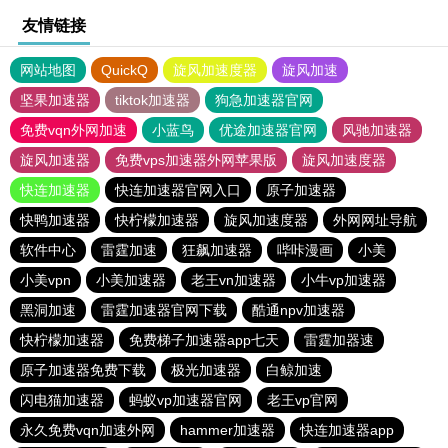
友情链接
网站地图
QuickQ
旋风加速度器
旋风加速
坚果加速器
tiktok加速器
狗急加速器官网
免费vqn外网加速
小蓝鸟
优途加速器官网
风驰加速器
旋风加速器
免费vps加速器外网苹果版
旋风加速度器
快连加速器
快连加速器官网入口
原子加速器
快鸭加速器
快柠檬加速器
旋风加速度器
外网网址导航
软件中心
雷霆加速
狂飙加速器
哔咔漫画
小美
小美vpn
小美加速器
老王vn加速器
小牛vp加速器
黑洞加速
雷霆加速器官网下载
酷通npv加速器
快柠檬加速器
免费梯子加速器app七天
雷霆加器速
原子加速器免费下载
极光加速器
白鲸加速
闪电猫加速器
蚂蚁vp加速器官网
老王vp官网
永久免费vqn加速外网
hammer加速器
快连加速器app