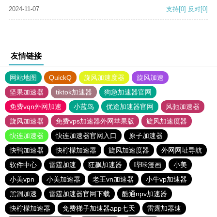
2024-11-07
支持
[0]
反对
[0]
友情链接
网站地图
QuickQ
旋风加速度器
旋风加速
坚果加速器
tiktok加速器
狗急加速器官网
免费vqn外网加速
小蓝鸟
优途加速器官网
风驰加速器
旋风加速器
免费vps加速器外网苹果版
旋风加速度器
快连加速器
快连加速器官网入口
原子加速器
快鸭加速器
快柠檬加速器
旋风加速度器
外网网址导航
软件中心
雷霆加速
狂飙加速器
哔咔漫画
小美
小美vpn
小美加速器
老王vn加速器
小牛vp加速器
黑洞加速
雷霆加速器官网下载
酷通npv加速器
快柠檬加速器
免费梯子加速器app七天
雷霆加器速