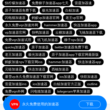
快柠檬加速器
免费梯子加速器app七天
雷霆加器速
原子加速器免费下载
极光加速器
白鲸加速
闪电猫加速器
蚂蚁vp加速器官网
老王vp官网
永久免费vqn加速外网
hammer加速器
快连加速器app
vp加速器官网
快鸭加速器
云梯加速器
飞驰加速器下载
免费vqn加速试用
纸飞机加速器
梯子npv加速
quickq加速器
原子加速器
twitter加速器免费下载
老王加速器
极光加速器
原子加速器app下载官网最新版
蚂蚁加速npv下载官网ios
hammer加速器
快连加速器app
元链加速器
快连加速器
西柚加速器
暴雪vp永久免费加速器下载官网
ios加速器
快联加速器
雷霆加速版ins
ios加速器
白鲸加速官方正版
outline
免费vqn外网
闪电猫加速器
telegeram苹果加速器
快连lets加速器
蜜蜂加速器
永久免费使用的加速器
下载