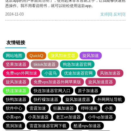
这款app的用户界面简洁明了，使用起来非常容易上手，让我能够快速熟
悉操作。我不用看说明书，就可以轻松使用这款app。
2024-11-03
支持
[0]
反对
[0]
友情链接
网站地图
QuickQ
旋风加速度器
旋风加速
坚果加速器
tiktok加速器
狗急加速器官网
免费vqn外网加速
小蓝鸟
优途加速器官网
风驰加速器
旋风加速器
免费vps加速器外网苹果版
旋风加速度器
快连加速器
快连加速器官网入口
原子加速器
快鸭加速器
快柠檬加速器
旋风加速度器
外网网址导航
软件中心
雷霆加速
狂飙加速器
哔咔漫画
小美
小美vpn
小美加速器
老王vn加速器
小牛vp加速器
黑洞加速
雷霆加速器官网下载
酷通npv加速器