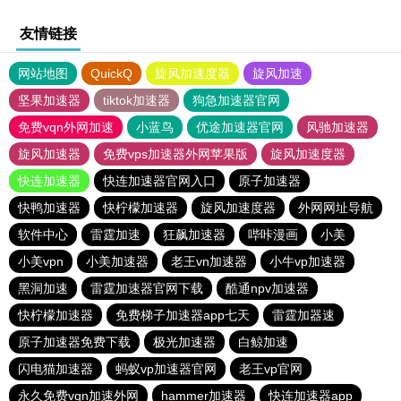
友情链接
网站地图
QuickQ
旋风加速度器
旋风加速
坚果加速器
tiktok加速器
狗急加速器官网
免费vqn外网加速
小蓝鸟
优途加速器官网
风驰加速器
旋风加速器
免费vps加速器外网苹果版
旋风加速度器
快连加速器
快连加速器官网入口
原子加速器
快鸭加速器
快柠檬加速器
旋风加速度器
外网网址导航
软件中心
雷霆加速
狂飙加速器
哔咔漫画
小美
小美vpn
小美加速器
老王vn加速器
小牛vp加速器
黑洞加速
雷霆加速器官网下载
酷通npv加速器
快柠檬加速器
免费梯子加速器app七天
雷霆加器速
原子加速器免费下载
极光加速器
白鲸加速
闪电猫加速器
蚂蚁vp加速器官网
老王vp官网
永久免费vqn加速外网
hammer加速器
快连加速器app