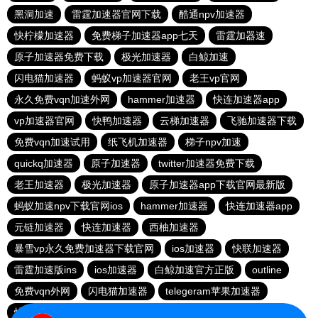
黑洞加速
雷霆加速器官网下载
酷通npv加速器
快柠檬加速器
免费梯子加速器app七天
雷霆加器速
原子加速器免费下载
极光加速器
白鲸加速
闪电猫加速器
蚂蚁vp加速器官网
老王vp官网
永久免费vqn加速外网
hammer加速器
快连加速器app
vp加速器官网
快鸭加速器
云梯加速器
飞驰加速器下载
免费vqn加速试用
纸飞机加速器
梯子npv加速
quickq加速器
原子加速器
twitter加速器免费下载
老王加速器
极光加速器
原子加速器app下载官网最新版
蚂蚁加速npv下载官网ios
hammer加速器
快连加速器app
元链加速器
快连加速器
西柚加速器
暴雪vp永久免费加速器下载官网
ios加速器
快联加速器
雷霆加速版ins
ios加速器
白鲸加速官方正版
outline
免费vqn外网
闪电猫加速器
telegeram苹果加速器
快连lets加速器
蜜蜂加速器