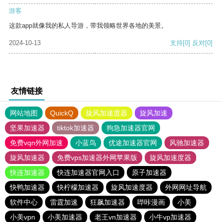
游客
这款app就像我的私人导游，带我领略世界各地的美景。
2024-10-13
支持
[0]
反对
[0]
友情链接
网站地图
QuickQ
旋风加速度器
旋风加速
坚果加速器
tiktok加速器
狗急加速器官网
免费vqn外网加速
小蓝鸟
优途加速器官网
风驰加速器
旋风加速器
免费vps加速器外网苹果版
旋风加速度器
快连加速器
快连加速器官网入口
原子加速器
快鸭加速器
快柠檬加速器
旋风加速度器
外网网址导航
软件中心
雷霆加速
狂飙加速器
哔咔漫画
小美
小美vpn
小美加速器
老王vn加速器
小牛vp加速器