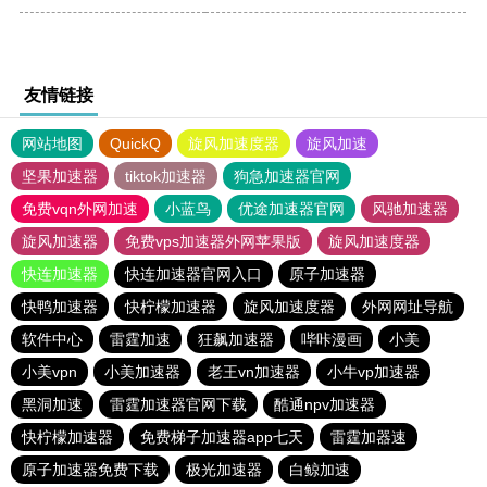
友情链接
网站地图
QuickQ
旋风加速度器
旋风加速
坚果加速器
tiktok加速器
狗急加速器官网
免费vqn外网加速
小蓝鸟
优途加速器官网
风驰加速器
旋风加速器
免费vps加速器外网苹果版
旋风加速度器
快连加速器
快连加速器官网入口
原子加速器
快鸭加速器
快柠檬加速器
旋风加速度器
外网网址导航
软件中心
雷霆加速
狂飙加速器
哔咔漫画
小美
小美vpn
小美加速器
老王vn加速器
小牛vp加速器
黑洞加速
雷霆加速器官网下载
酷通npv加速器
快柠檬加速器
免费梯子加速器app七天
雷霆加器速
原子加速器免费下载
极光加速器
白鲸加速